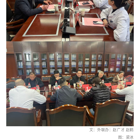
文：外联办：赵广才 赵鹤
图：梁冰