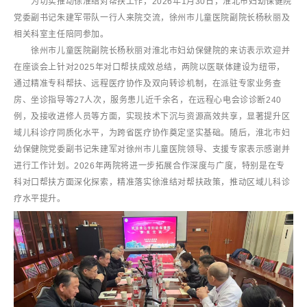
为切实推动徐淮结对帮扶工作，2026年1月30日，淮北市妇幼保健院
党委副书记朱建军带队一行人来院交流，徐州市儿童医院副院长杨秋丽及
相关科室主任陪同参加。
徐州市儿童医院副院长杨秋丽对淮北市妇幼保健院的来访表示欢迎并
在座谈会上针对2025年对口帮扶成效总结，两院以医联体建设为纽带，
通过精准专科帮扶、远程医疗协作及双向转诊机制，在派驻专家业务查
房、坐诊指导等27人次，服务患儿近千余名，在远程心电会诊诊断240
例，及接收进修人员等方面，实现技术下沉与资源高效共享，显著提升区
域儿科诊疗同质化水平，为跨省医疗协作奠定坚实基础。随后，淮北市妇
幼保健院党委副书记朱建军对徐州市儿童医院领导、支援专家表示感谢并
进行工作计划。2026年两院将进一步拓展合作深度与广度，特别是在专
科对口帮扶方面深化探索，精准落实徐淮结对帮扶政策，推动区域儿科诊
疗水平提升。