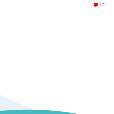

5
赞