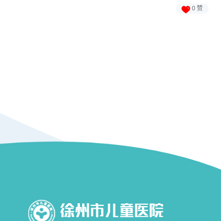

0
赞