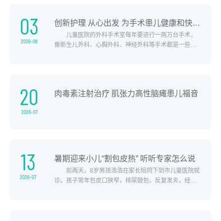
03
创新护理 从心出发 为手术患儿健康和快乐护航
儿童医院的外科手术室每年要进行一两万台手术，
2026-08
像新生儿外科、心胸外科、神经外科等手术都是一些四
级高难度手术，手术量大，工作繁杂。为保证每一台手
术安全、顺利完成，护理团队不断创新护理理念，提升
护理技能，创造性地开展一些特色护理，大大提高了手
术安全性、成功率，比如术中低温预防护理。早产儿和
20
肉毒素注射治疗 肌张力高性脑瘫患儿福音
低出生体重儿由于他们体温调节中枢发育不完善，更..
2026-07
13
暑期迎来小儿“割包皮热” 听听专家怎么说
前两天，8岁男孩浩浩在家长陪同下到市儿童医院就
2026-07
诊。孩子常年包皮口狭窄，排尿鼓包，反复发炎，经常
尿尿时喊“疼”。该院泌尿外科副主任医师韩涛为浩浩进行
了详细检查，确诊其是病理性包茎，建议进行包皮手
术。韩涛采用儿童专用套扎型包皮吻合器为孩子完成手
术。全程仅4分钟，术中几乎无出血。术后孩子恢复非常