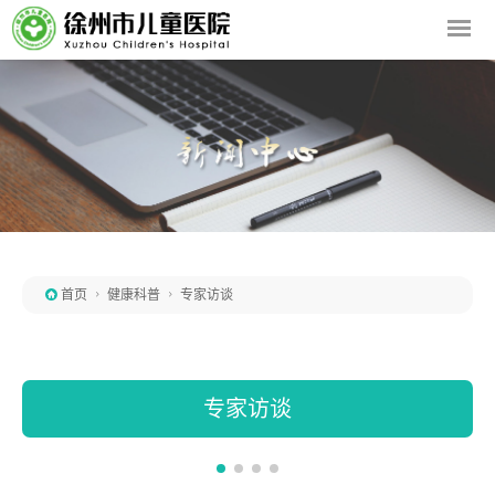

首页

健康科普

专家访谈
专家访谈