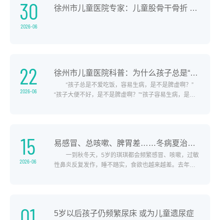
30
徐州市儿童医院专家：儿童股骨干骨折 弹性髓内针微创手术显奇效
顺利。暑期为何会出现扎堆做手术的现象？韩涛指出，..
2026-06
22
徐州市儿童医院科普：为什么孩子总是“脾虚”？
“孩子总是不爱吃饭，容易生病，是不是脾虚啊？”
2026-06
“孩子大便不好，是不是脾虚啊？”“孩子容易生病，是不
是脾虚啊？”“脾虚”是儿童常见的健康问题之一。然而，
中医的“脾虚”与现代医学的“脾脏”概念截然不同，其内涵
更贴近生命活动的能量代谢系统。这里将从中医儿科角
度和大家聊聊“脾..
15
易感冒、总咳嗽、脾胃差……冬病夏治正当时 三伏贴帮孩子养好体质
一到秋冬天，5岁的琪琪都会频繁感冒、咳嗽，过敏
2026-06
性鼻炎反复发作，睡不踏实，食欲也越来越差。去年，
家长带着她来到徐州市儿童医院中医科，该科主任姚静
详细辨证后，为琪琪制定了三伏贴穴位敷贴和中药泡脚
结合的综合调理方案。经过规范贴敷，孩子体质明显增
强，近一年来呼吸道发病次数显著减少，食欲、睡眠、
01
5岁以后孩子仍频繁尿床 或为儿童遗尿症
精神状态都大幅好转。什么是三伏贴呢？姚静解释，