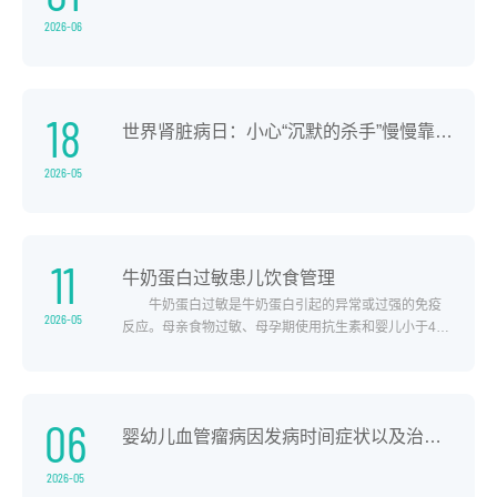
《黄帝..
2026-06
18
世界肾脏病日：小心“沉默的杀手”慢慢靠近儿童
2026-05
11
牛奶蛋白过敏患儿饮食管理
牛奶蛋白过敏是牛奶蛋白引起的异常或过强的免疫
2026-05
反应。母亲食物过敏、母孕期使用抗生素和婴儿小于4月
龄添加辅食是婴儿牛奶蛋白过敏的危险因素。牛奶蛋白
过敏的婴儿容易出现营养缺乏，导致生长迟缓。如何做
好牛奶蛋白过敏的饮食管理及治疗呢？回避牛奶蛋白是
最主要的治疗措施。母乳喂养情况下母亲需回避牛奶及
06
婴幼儿血管瘤病因发病时间症状以及治疗方案（全篇）
其制品至少2周，部分..
2026-05