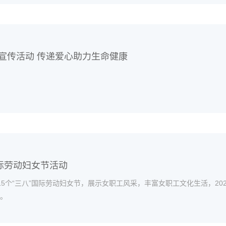
宣传活动 传递爱心助力生命健康
际劳动妇女节活动
5个“三八”国际劳动妇女节，展示女职工风采，丰富女职工文化生活，20
。