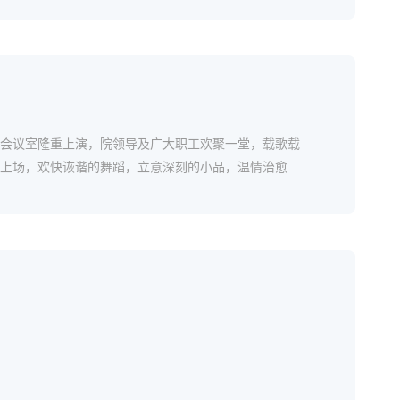
新的会议室隆重上演，院领导及广大职工欢聚一堂，载歌载
上场，欢快诙谐的舞蹈，立意深刻的小品，温情治愈的