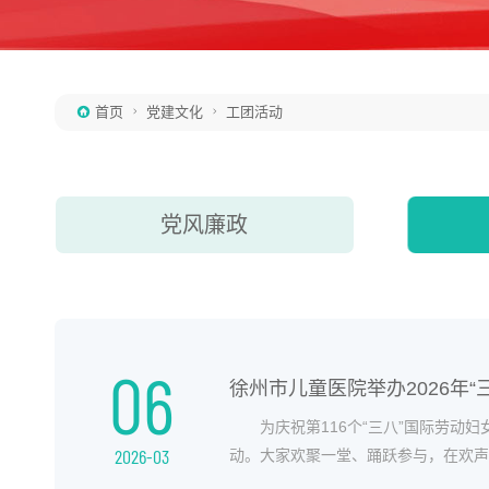
首页
党建文化
工团活动



党风廉政
06
徐州市儿童医院举办2026年
为庆祝第116个“三八”国际劳动
2026-03
动。大家欢聚一堂、踊跃参与，在欢声
赶马入笼厩三个特色项..