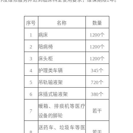
序号
名称
数量
1
病床
1200个
2
陪病椅
1
2
00个
3
床头柜
1
2
00个
4
护理类车辆
345个
5
吊轨输液架
720个
6
床插式输液架
380个
暖箱
、
排痰机等
医疗
7
若干
设备
的
脚轮
送药车、垃圾车等医
8
若干