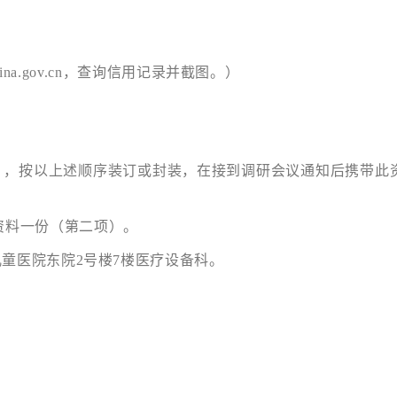
ina.gov.cn，查询信用记录并截图。）
），按以上述顺序装订或封装，在接到调研会议通知后携带此
携带报名资料一份（第二项）。
儿童医院东院2号楼7楼医疗设备科。