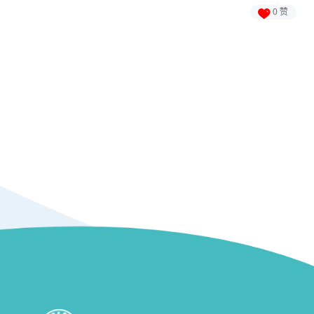

0
赞