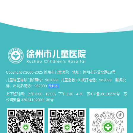
Copyright ©2006-2025 徐州市儿童医院
地址：徐州市苏堤北路18号
儿童导医导诊门诊预约：962099
儿童急救120拨打电话：962099
服务投
诉、出院后随访：962099
51La
上下班时间：上午 8:00 - 12:00，下午 1:30 - 4:30
苏ICP备08116278号
苏
公网安备 32031102001130号